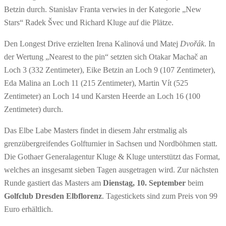
Betzin durch. Stanislav Franta verwies in der Kategorie „New
Stars“ Radek Švec und Richard Kluge auf die Plätze.
Den Longest Drive erzielten Irena Kalinová und Matej
Dvořák
. In
der Wertung „Nearest to the pin“ setzten sich Otakar Machač an
Loch 3 (332 Zentimeter), Eike Betzin an Loch 9 (107 Zentimeter),
Eda Malina an Loch 11 (215 Zentimeter), Martin Vít (525
Zentimeter) an Loch 14 und Karsten Heerde an Loch 16 (100
Zentimeter) durch.
Das Elbe Labe Masters findet in diesem Jahr erstmalig als
grenzübergreifendes Golfturnier in Sachsen und Nordböhmen statt.
Die Gothaer Generalagentur Kluge & Kluge unterstützt das Format,
welches an insgesamt sieben Tagen ausgetragen wird. Zur nächsten
Runde gastiert das Masters am
Dienstag, 10. September
beim
Golfclub Dresden Elbflorenz
. Tagestickets sind zum Preis von 99
Euro erhältlich.