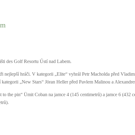
em
řišti des Golf Resortu Ústí nad Labem.
ali tři nejlepší hráči. V kategorii „Elite“ vyhrál Petr Macholda před 
tí kategorii „New Stars“ Jöran Heller před Pavlem Malinou a Alexand
 to the pin“ Ümit Coban na jamce 4 (145 centimetrů) a jamce 6 (432 ce
trů).