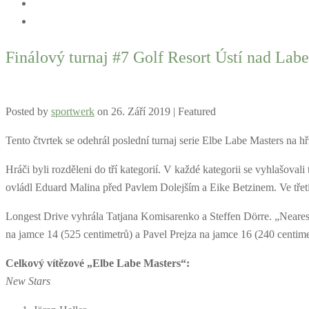
Finálový turnaj #7 Golf Resort Ústí nad Lab
Posted by
sportwerk
on
26. Září 2019
| Featured
Tento čtvrtek se odehrál poslední turnaj serie Elbe Labe Masters na h
Hráči byli rozděleni do tří kategorií. V každé kategorii se vyhlašov
ovládl Eduard Malina před Pavlem Dolejším a Eike Betzinem. Ve tře
Longest Drive vyhrála Tatjana Komisarenko a Steffen Dörre. „Nearest
na jamce 14 (525 centimetrů) a Pavel Prejza na jamce 16 (240 centime
Celkový vítězové „Elbe Labe Masters“:
New Stars